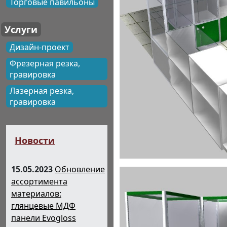
Торговые павильоны
Услуги
Дизайн-проект
Фрезерная резка,
гравировка
Лазерная резка,
гравировка
Новости
15.05.2023
Обновление
ассортимента
материалов:
глянцевые МДФ
панели Evogloss