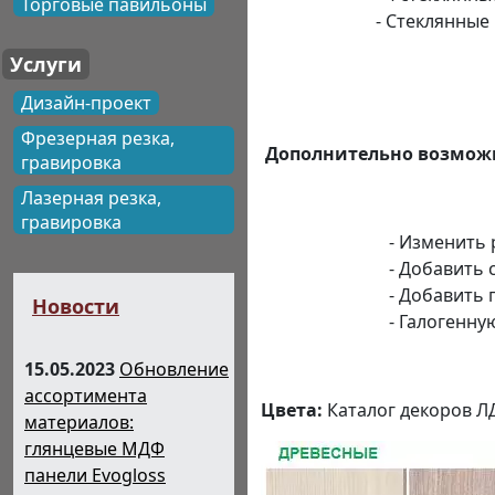
Торговые павильоны
- Стеклянные распа
Услуги
Дизайн-проект
Фрезерная резка,
Дополнительно возмож
гравировка
Лазерная резка,
гравировка
- Изменить разм
- Добавить стекл
- Добавить полку 
Новости
- Галогенную / Люмин
15.05.2023
Обновление
ассортимента
Цвета:
Каталог декоров Л
материалов:
глянцевые МДФ
панели Evogloss