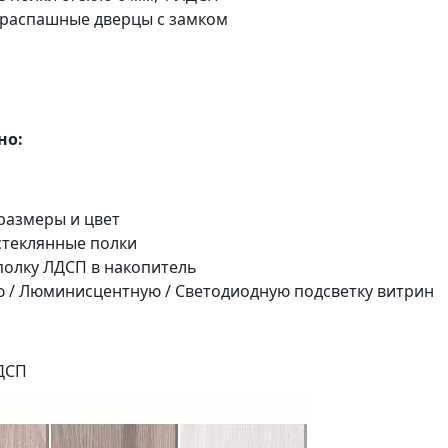
шные дверцы с замком
но:
еры и цвет
янные полки
ЛДСП в накопитель
исцентную / Светодиодную подсветку витрин
ДСП